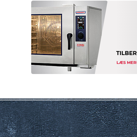
TILBE
LÆS MER