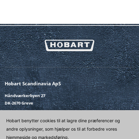
Hobart Scandinavia ApS
Håndværkerbyen 27
DK-2670 Greve
Telefon
+45 43 90 50 12
Hobart benytter cookies til at lagre dine præferencer og
Fax
+45 43 90 50 02
andre oplysninger, som hjælper os til at forbedre vores
E-post
SALG@HOBART.DK
hjemmeside og markedsføring.