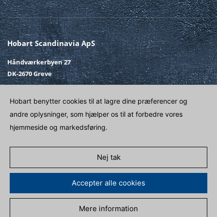
Hobart Scandinavia ApS
Håndværkerbyen 27
DK-2670 Greve
Telefon
+45 43 90 50 12
Hobart benytter cookies til at lagre dine præferencer og
Fax
+45 43 90 50 02
andre oplysninger, som hjælper os til at forbedre vores
E-post
SALG@HOBART.DK
hjemmeside og markedsføring.
Venligst kontakt
Nej tak
Accepter alle cookies
Mere information
PERSONDATA POLITIK
IMPRINT