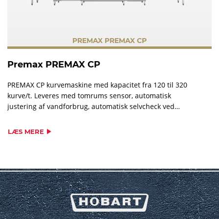
PREMAX PREMAX CP
Premax PREMAX CP
PREMAX CP kurvemaskine med kapacitet fra 120 til 320
kurve/t. Leveres med tomrums sensor, automatisk
justering af vandforbrug, automatisk selvcheck ved
opstart, ASR og tørrezone. PREMAX CP er den mest
økonomiske kurvemaskine på markedet. Kan konfigureres
LÆS MERE
efter behov.