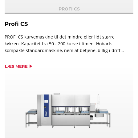
PROFI CS
Profi CS
PROFI CS kurvemaskine til det mindre eller lidt større
køkken. Kapacitet fra 50 - 200 kurve i timen. Hobarts
kompakte standardmaskine, nem at betjene, billig i drift
og med stor kapacitet. Kan konfigureres efter behov, fåes
uden, eller med lille og stor forvask.
LÆS MERE