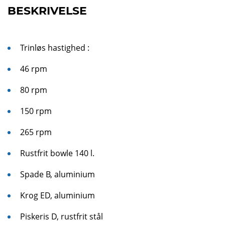
BESKRIVELSE
Trinløs hastighed :
46 rpm
80 rpm
150 rpm
265 rpm
Rustfrit bowle 140 l.
Spade B, aluminium
Krog ED, aluminium
Piskeris D, rustfrit stål