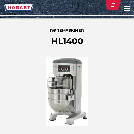
Na
ei
RØREMASKINER
HL1400