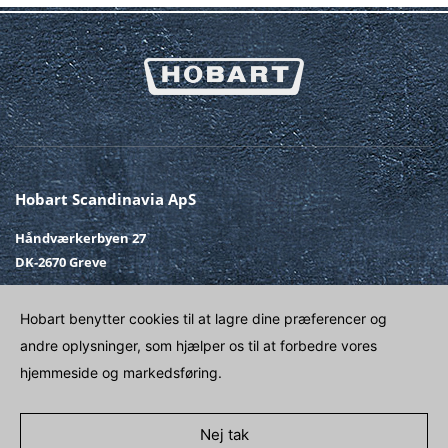
Hobart Scandinavia ApS
Håndværkerbyen 27
DK-2670 Greve
Telefon
+45 43 90 50 12
Hobart benytter cookies til at lagre dine præferencer og
Fax
+45 43 90 50 02
andre oplysninger, som hjælper os til at forbedre vores
E-post
SALG@HOBART.DK
hjemmeside og markedsføring.
Venligst kontakt
Nej tak