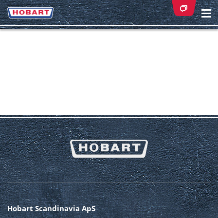
Na
ei
Hobart Scandinavia ApS