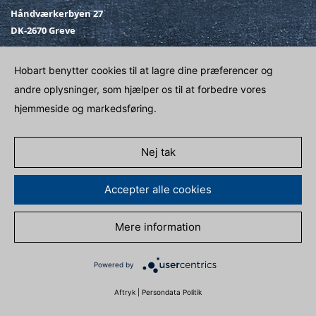
Håndværkerbyen 27
DK-2670 Greve
Telefon
+45 43 90 50 12
Hobart benytter cookies til at lagre dine præferencer og
Fax
+45 43 90 50 02
andre oplysninger, som hjælper os til at forbedre vores
E-post
SALG@HOBART.DK
hjemmeside og markedsføring.
Venligst kontakt
Nej tak
Accepter alle cookies
Mere information
PERSONDATA POLITIK
IMPRINT
SALGS OG LEVERINGSBETINGELSER
TILPAS COOKIES
Powered by
Aftryk
|
Persondata Politik