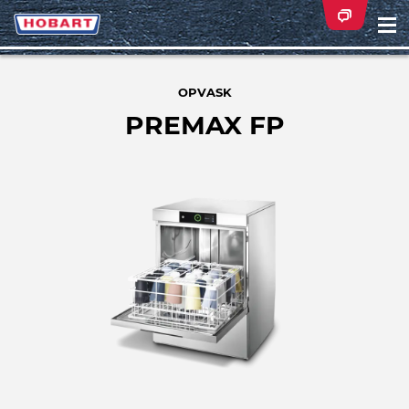
Na
ei
OPVASK
PREMAX FP