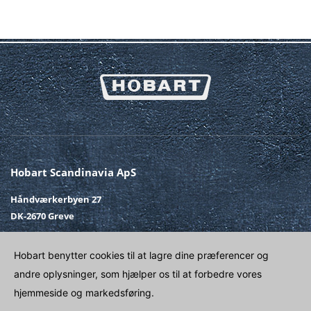
Hobart Scandinavia ApS
Håndværkerbyen 27
DK-2670 Greve
Telefon
+45 43 90 50 12
Hobart benytter cookies til at lagre dine præferencer og
Fax
+45 43 90 50 02
andre oplysninger, som hjælper os til at forbedre vores
E-post
SALG@HOBART.DK
hjemmeside og markedsføring.
Venligst kontakt