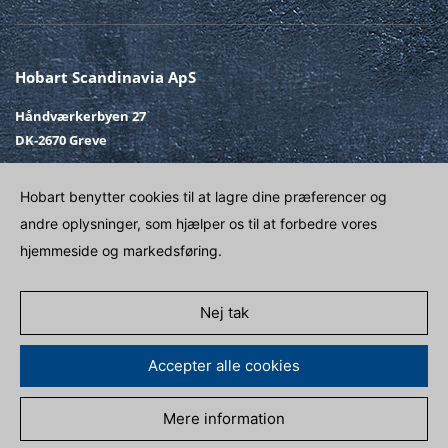
Hobart Scandinavia ApS
Håndværkerbyen 27
DK-2670 Greve
Telefon
+45 43 90 50 12
Hobart benytter cookies til at lagre dine præferencer og
Fax
+45 43 90 50 02
andre oplysninger, som hjælper os til at forbedre vores
E-post
SALG@HOBART.DK
hjemmeside og markedsføring.
Venligst kontakt
Nej tak
Accepter alle cookies
Mere information
PERSONDATA POLITIK
IMPRINT